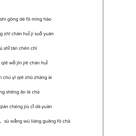
 shí gōng dé fó míng hào
g zhī chàn huǐ jí suǒ yuàn
ú shǐ tān
 chēn
 chī
qiē wǒ jīn jiē chàn huǐ
n chú yī qiē zhū zhàng ài
ǎng shēng ān lè chà
qián chéng jiù cǐ dà yuàn
， sù wǎng wú liáng guāng fó chà