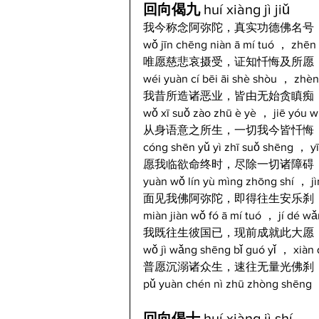
回向偈九 
huí xiàng jì jiǔ  
我今称念阿弥陀，真实功德佛名号
wǒ jīn chēng niàn ā mí tuó ， zhēn
唯愿慈悲哀摄受，证知忏悔及所愿
wéi yuàn cí bēi āi shè shòu ， zhèn
我昔所造诸恶业，皆由无始贪瞋痴
wǒ xī suǒ zào zhū è yè ， jiē yóu w
从身语意之所生，一切我今皆忏悔
cóng shēn yǔ yì zhī suǒ shēng ， yī 
愿我临欲命终时，尽除一切诸障碍
yuàn wǒ lín yù mìng zhōng shí ， jì
面见我佛阿弥陀，即得往生安乐刹
miàn jiàn wǒ fó ā mí tuó ， jí dé w
我既往生彼国已，现前成就此大愿
wǒ jì wǎng shēng bǐ guó yǐ ， xiàn 
普愿沉溺诸众生，速往无量光佛刹
pǔ yuàn chén nì zhū zhòng shēng 
回向偈十 
huí xiàng jì shí  