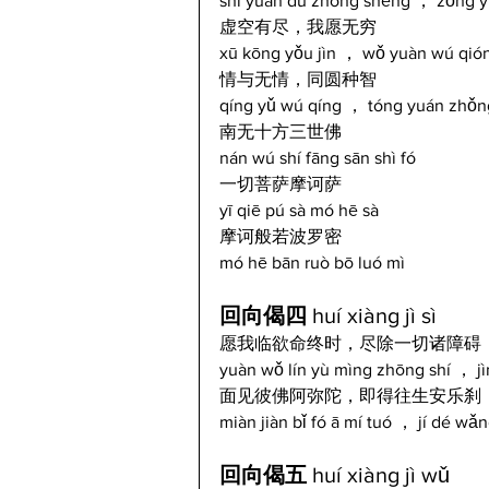
shì yuàn dù zhòng shēng ， zǒng y
虚空有尽，我愿无穷
xū kōng yǒu jìn ， wǒ yuàn wú qió
情与无情，同圆种智
qíng yǔ wú qíng ， tóng yuán zhǒn
南无十方三世佛
nán wú shí fāng sān shì fó
一切菩萨摩诃萨
yī qiē pú sà mó hē sà
摩诃般若波罗密
mó hē bān ruò bō luó mì
回向偈四 
huí xiàng jì sì
愿我临欲命终时，尽除一切诸障碍
yuàn wǒ lín yù mìng zhōng shí ， jì
面见彼佛阿弥陀，即得往生安乐刹
miàn jiàn bǐ fó ā mí tuó ， jí dé wǎ
回向偈五 
huí xiàng jì wǔ