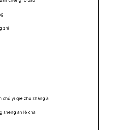
uàn chéng fó dào
ng
g zhì
n chú yī qiē zhū zhàng ài
ng shēng ān lè chà 