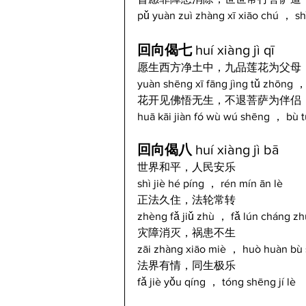
pǔ yuàn zuì zhàng xī xiāo chú ， sh
回向偈七 
huí xiàng jì qī  
愿生西方净土中，九品莲花为父母
yuàn shēng xī fāng jìng tǔ zhōng ， 
花开见佛悟无生，不退菩萨为伴侣
huā kāi jiàn fó wù wú shēng ， bù t
回向偈八 
huí xiàng jì bā  
世界和平，人民安乐
shì jiè hé píng ， rén mín ān lè
正法久住，法轮常转
zhèng fǎ jiǔ zhù ， fǎ lún cháng z
灾障消灭，祸患不生
zāi zhàng xiāo miè ， huò huàn bù
法界有情，同生极乐
fǎ jiè yǒu qíng ， tóng shēng jí lè