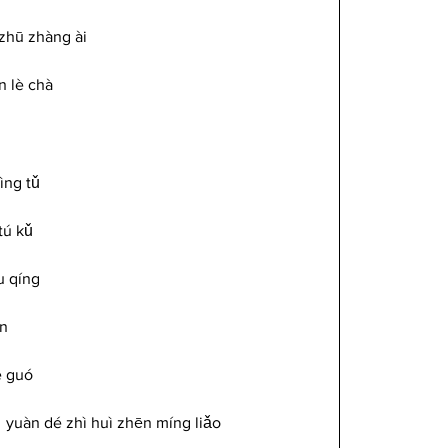
zhū zhàng ài 
n lè chà
ìng tǔ 
tú kǔ
u qíng
īn
è guó
 yuàn dé zhì huì zhēn míng liǎo