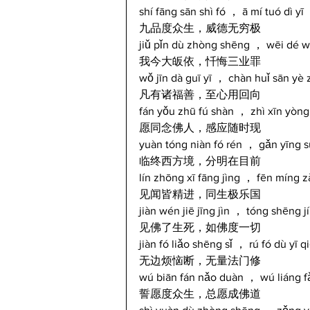
shí fāng sān shì fó ， ā mí tuó dì yī 
九品度众生，威德无穷极
jiǔ pǐn dù zhòng shēng ， wēi dé wú
我今大皈依，忏悔三业罪
wǒ jīn dà guī yī ， chàn huǐ sān yè z
凡有诸福善，至心用回向
fán yǒu zhū fú shàn ， zhì xīn yòng
愿同念佛人，感应随时现
yuàn tóng niàn fó rén ， gǎn yīng su
临终西方境，分明在目前
lín zhōng xī fāng jìng ， fēn míng z
见闻皆精进，同生极乐国
jiàn wén jiē jīng jìn ， tóng shēng j
见佛了生死，如佛度一切
jiàn fó liǎo shēng sǐ ， rú fó dù yī q
无边烦恼断，无量法门修
wú biān fán nǎo duàn ， wú liáng f
誓愿度众生，总愿成佛道