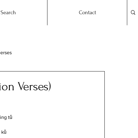
Search
Contact
Verses
n Verses)
ìng tǔ 
 kǔ 