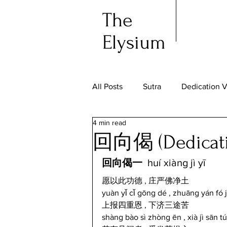
The
Elysium
All Posts
Sutra
Dedication 
4 min read
回向偈 (Dedicatio
回向偈一  
huí xiàng jì yī
愿以此功德 , 庄严佛净土
yuàn yǐ cǐ gōng dé , zhuāng yán fó j
上报四重恩 , 下济三途苦
shàng bào sì zhòng ēn , xià jì sān tú