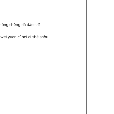
 zhòng shēng dà dǎo shī
wéi yuàn cí bēi āi shè shòu