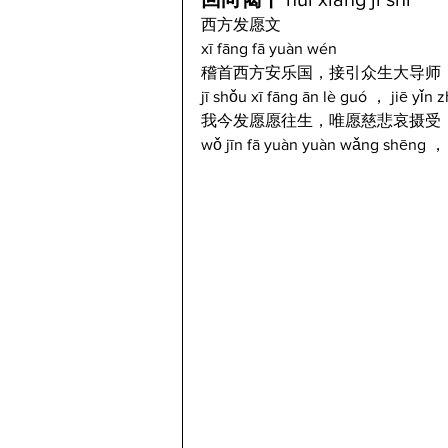
西方发愿文
xī fāng fā yuàn wén
稽首西方安乐国，接引众生大导师
jī shǒu xī fāng ān lè guó ， jiē yǐn
我今发愿愿往生，唯愿慈悲哀摄受
wǒ jīn fā yuàn yuàn wǎng shēng ， 