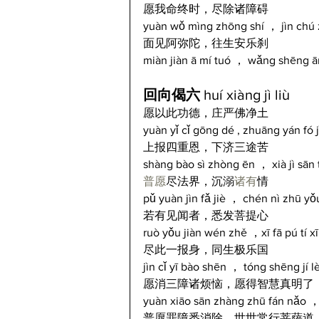
愿我命终时，尽除诸障碍
yuàn wǒ mìng zhōng shí ， jìn chú 
面见阿弥陀，往生安乐刹
miàn jiàn ā mí tuó ， wǎng shēng ā
回向偈六 
huí xiàng jì liù
愿以此功德，庄严佛净土
yuàn yǐ cǐ gōng dé , zhuāng yán fó j
上报四重恩，下济三途苦
shàng bào sì zhòng ēn ， xià jì sān 
普愿
尽法界，沉溺
诸有
情
pǔ yuàn jìn fǎ jiè ， chén nì zhū yǒ
若有见闻者，悉发菩提心
ruò yǒu jiàn wén zhě ，xī fā pú tí x
尽此一报身，同生极乐国
jìn cǐ yī bào shēn ， tóng shēng jí l
愿消三障诸烦恼，愿得智慧真明了
yuàn xiāo sān zhàng zhū fán nǎo ，
普愿罪障悉消除，世世常行菩萨道