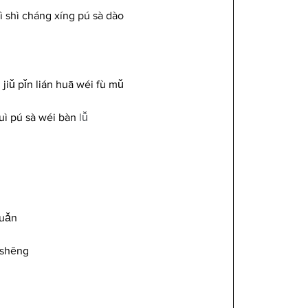
ì shì cháng xíng pú sà dào
jiǔ pǐn lián huā wéi fù mǔ
uì pú sà wéi bàn 
lǚ
huǎn
 shēng