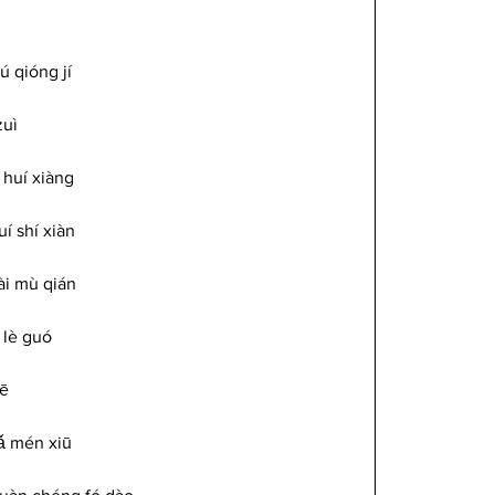
 qióng jí 
uì 
 huí xiàng 
í shí xiàn
ài mù qián
í lè guó
iē
ǎ mén xiū